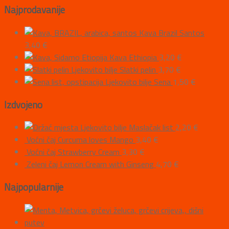
Najprodavanije
Kava Brazil Santos
3,40
€
Kava Ethiopia
3,20
€
Ljekovito bilje Slatki pelin
3,70
€
Ljekovito bilje Sena
1,50
€
Izdvojeno
Ljekovito bilje Maslačak list
2,20
€
Voćni čaj Curcuma loves Mango
3,40
€
Voćni čaj Strawberry Cream
3,30
€
Zeleni čaj Lemon Cream with Ginseng
4,70
€
Najpopularnije