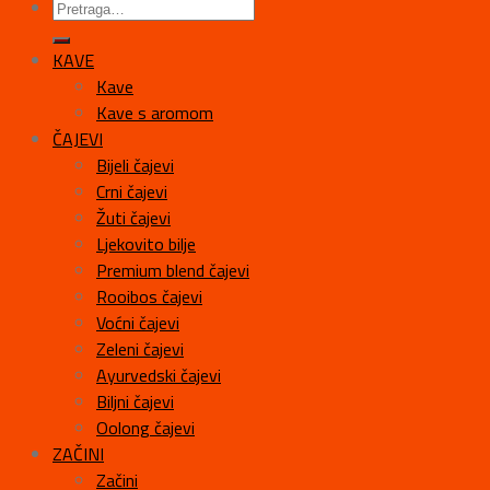
KAVE
Kave
Kave s aromom
ČAJEVI
Bijeli čajevi
Crni čajevi
Žuti čajevi
Ljekovito bilje
Premium blend čajevi
Rooibos čajevi
Voćni čajevi
Zeleni čajevi
Ayurvedski čajevi
Biljni čajevi
Oolong čajevi
ZAČINI
Začini