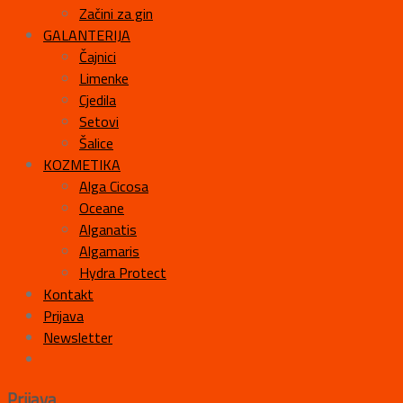
Začini za gin
GALANTERIJA
Čajnici
Limenke
Cjedila
Setovi
Šalice
KOZMETIKA
Alga Cicosa
Oceane
Alganatis
Algamaris
Hydra Protect
Kontakt
Prijava
Newsletter
Prijava