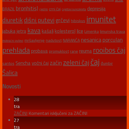
bronhitis)
depresija
BRAZIL
crni čaj
cjedilo
cvjetovi suncokreta
imunitet
diuretik
dišni putevi
grčevi
hibiskus
kava
jabuka
jetra
kašalj
kolesterol
lice
Limenka
limunska trava
nesanica
porculan
mršavljenje
nadutost
NARANČA
mokraćni putevi
prehlada
rooibos čaj
probava
reuma
promuklost
rane
čaj
zeleni čaj
začin
Sencha
voćni čaj
santos
đumbir
Šalica
Novosti
28
tra
ZAČINI
Komentari isključeni
za ZAČINI
27
tra