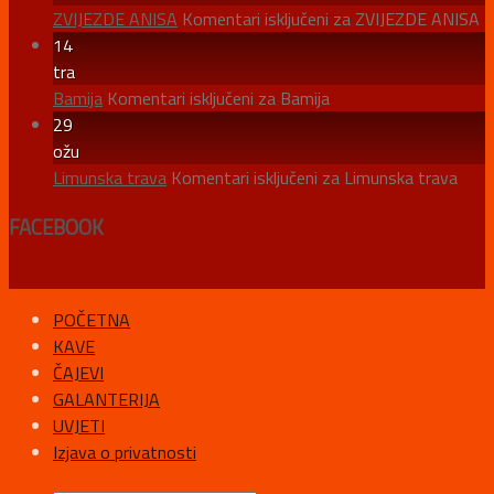
ZVIJEZDE ANISA
Komentari isključeni
za ZVIJEZDE ANISA
14
tra
Bamija
Komentari isključeni
za Bamija
29
ožu
Limunska trava
Komentari isključeni
za Limunska trava
FACEBOOK
POČETNA
KAVE
ČAJEVI
GALANTERIJA
UVJETI
Izjava o privatnosti