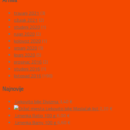
Arhiva
travanj 2021
(3)
ožujak 2021
(2)
studeni 2020
(1)
rujan 2020
(2)
kolovoz 2020
(1)
srpanj 2020
(3)
lipanj 2020
(5)
prosinac 2016
(2)
studeni 2016
(1)
listopad 2016
(190)
Najnovije
Ljekovito bilje Divizma
3,40
€
Ljekovito bilje Maslačak list
2,20
€
Limenka Ratio 100 g
6,00
€
Limenka Barny 100 g
6,60
€