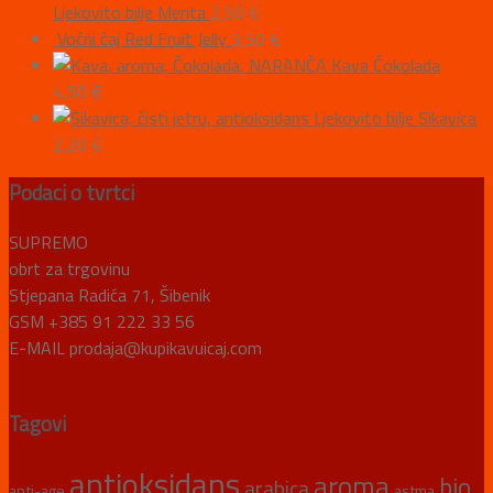
Ljekovito bilje Menta
2,50
€
Voćni čaj Red Fruit Jelly
3,50
€
Kava Čokolada
4,50
€
Ljekovito bilje Sikavica
2,20
€
Podaci o tvrtci
SUPREMO
obrt za trgovinu
Stjepana Radića 71, Šibenik
GSM +385 91 222 33 56
E-MAIL prodaja@kupikavuicaj.com
Tagovi
antioksidans
aroma
bio
arabica
anti-age
astma