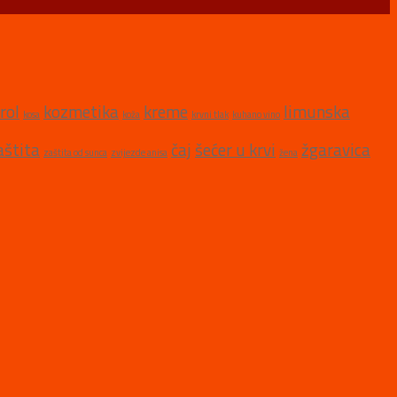
rol
kozmetika
kreme
limunska
kosa
koža
krvni tlak
kuhano vino
aštita
čaj
šećer u krvi
žgaravica
zaštita od sunca
zvijezde anisa
žena