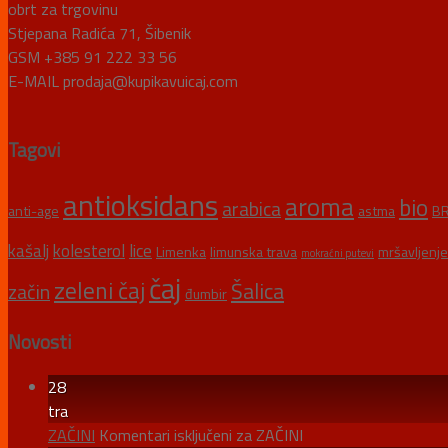
obrt za trgovinu
Stjepana Radića 71, Šibenik
GSM +385 91 222 33 56
E-MAIL prodaja@kupikavuicaj.com
Tagovi
antioksidans
aroma
bio
arabica
anti-age
astma
BR
kašalj
kolesterol
lice
Limenka
limunska trava
mršavljenje
mokraćni putevi
čaj
zeleni čaj
Šalica
začin
đumbir
Novosti
28
tra
ZAČINI
Komentari isključeni
za ZAČINI