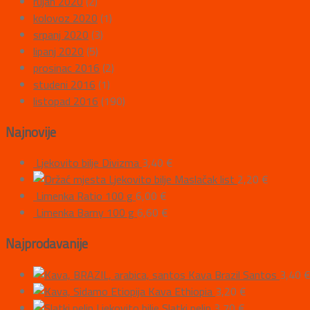
rujan 2020
(2)
kolovoz 2020
(1)
srpanj 2020
(3)
lipanj 2020
(5)
prosinac 2016
(2)
studeni 2016
(1)
listopad 2016
(190)
Najnovije
Ljekovito bilje Divizma
3,40
€
Ljekovito bilje Maslačak list
2,20
€
Limenka Ratio 100 g
6,00
€
Limenka Barny 100 g
6,60
€
Najprodavanije
Kava Brazil Santos
3,40
Kava Ethiopia
3,20
€
Ljekovito bilje Slatki pelin
3,70
€