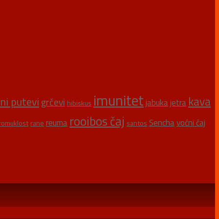
imunitet
kava
šni putevi
grčevi
jabuka
jetra
hibiskus
rooibos čaj
reuma
Sencha
voćni čaj
romuklost
rane
santos