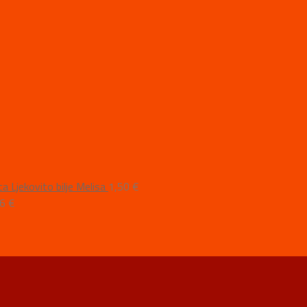
Ljekovito bilje Melisa
1,50
€
16
€