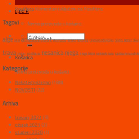
ožu
Pasiflora
Komentari isključeni
za Pasiflora
0,00
€
Tagovi
Nema proizvoda u košarici.
alge
anksioznost
anis
Ayurveda
balans
borovica
crijevna oboljenja
crveni papar
diur
trava
nesanica
njega
motar
muškarac
njega tijela
pelenski osip
probavne smetnj
Košarica
Kategorije
Nema proizvoda u košarici.
Nekategorizirano
(188)
NOVOSTI
(22)
Arhiva
travanj 2021
(3)
ožujak 2021
(2)
studeni 2020
(1)