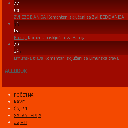
27
tra
ZVIJEZDE ANISA
Komentari isključeni
za ZVIJEZDE ANISA
14
tra
Bamija
Komentari isključeni
za Bamija
29
ožu
Limunska trava
Komentari isključeni
za Limunska trava
FACEBOOK
POČETNA
KAVE
ČAJEVI
GALANTERIJA
UVJETI