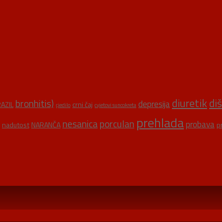
diuretik
di
bronhitis)
depresija
AZIL
crni čaj
cjedilo
cvjetovi suncokreta
prehlada
nesanica
porculan
probava
nadutost
NARANČA
p