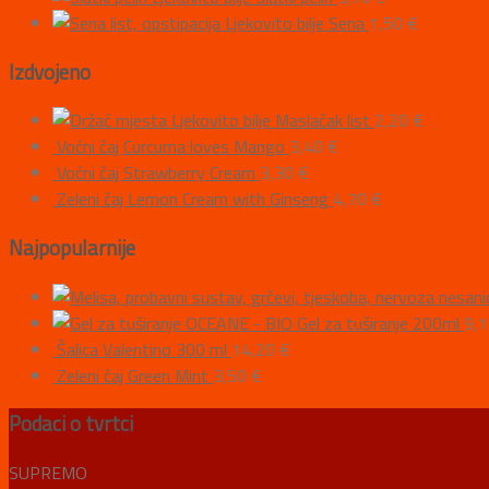
Ljekovito bilje Sena
1,50
€
Izdvojeno
Ljekovito bilje Maslačak list
2,20
€
Voćni čaj Curcuma loves Mango
3,40
€
Voćni čaj Strawberry Cream
3,30
€
Zeleni čaj Lemon Cream with Ginseng
4,70
€
Najpopularnije
OCEANE - BIO Gel za tuširanje 200ml
9,
Šalica Valentino 300 ml
14,20
€
Zeleni čaj Green Mint
3,50
€
Podaci o tvrtci
SUPREMO