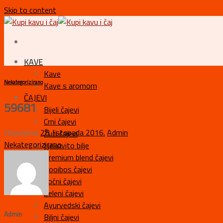
Skip to content
KAVE
Kave
Nekategorizirano
Kave s aromom
ČAJEVI
59681
Bijeli čajevi
Crni čajevi
Objavljeno
28. listopada 2016.
Admin
Žuti čajevi
Nekategorizirano
Ljekovito bilje
Premium blend čajevi
Rooibos čajevi
Voćni čajevi
Zeleni čajevi
Ayurvedski čajevi
Admin
Biljni čajevi