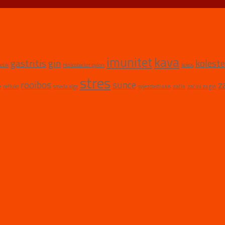
imunitet
kava
gastritis
gin
koleste
etik
Helicobacter pylori
kokos
stres
rooibos
sunce
z
e
refluks
smeđa alga
svjezdasti anis
začin
začini za gin