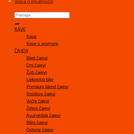
Izjava o privatnosti
KAVE
Kave
Kave s aromom
ČAJEVI
Bijeli čajevi
Crni čajevi
Žuti čajevi
Ljekovito bilje
Premium blend čajevi
Rooibos čajevi
Voćni čajevi
Zeleni čajevi
Ayurvedski čajevi
Biljni čajevi
Oolong čajevi