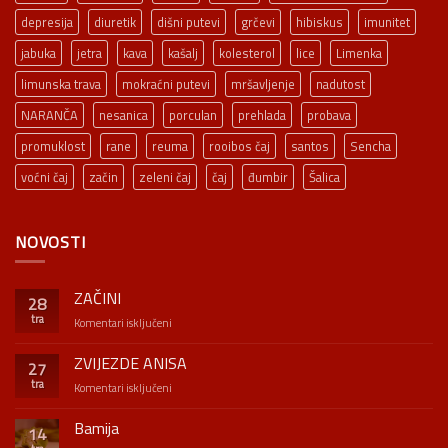
depresija
diuretik
dišni putevi
grčevi
hibiskus
imunitet
jabuka
jetra
kava
kašalj
kolesterol
lice
Limenka
limunska trava
mokraćni putevi
mršavljenje
nadutost
NARANČA
nesanica
porculan
prehlada
probava
promuklost
rane
reuma
rooibos čaj
santos
Sencha
voćni čaj
začin
zeleni čaj
čaj
đumbir
Šalica
NOVOSTI
ZAČINI
28
tra
za
Komentari isključeni
ZAČINI
ZVIJEZDE ANISA
27
tra
za
Komentari isključeni
ZVIJEZDE
ANISA
Bamija
14