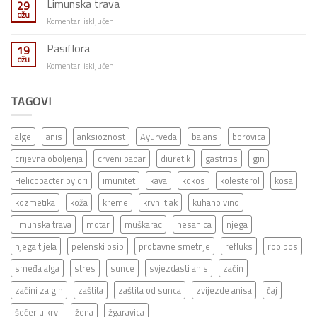
Limunska trava
29
ožu
za
Komentari isključeni
Limunska
trava
Pasiflora
19
ožu
za
Komentari isključeni
Pasiflora
TAGOVI
alge
anis
anksioznost
Ayurveda
balans
borovica
crijevna oboljenja
crveni papar
diuretik
gastritis
gin
Helicobacter pylori
imunitet
kava
kokos
kolesterol
kosa
kozmetika
koža
kreme
krvni tlak
kuhano vino
limunska trava
motar
muškarac
nesanica
njega
njega tijela
pelenski osip
probavne smetnje
refluks
rooibos
smeđa alga
stres
sunce
svjezdasti anis
začin
začini za gin
zaštita
zaštita od sunca
zvijezde anisa
čaj
šećer u krvi
žena
žgaravica