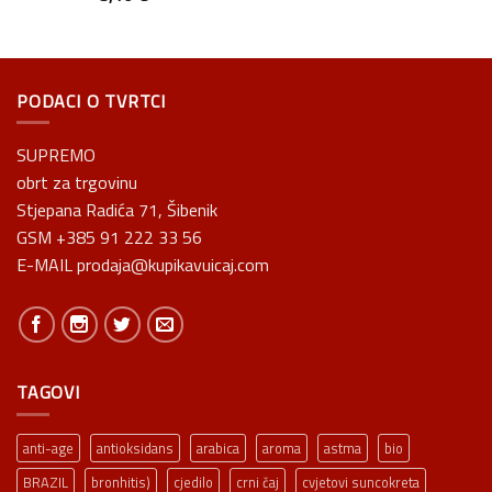
PODACI O TVRTCI
SUPREMO
obrt za trgovinu
Stjepana Radića 71, Šibenik
GSM +385 91 222 33 56
E-MAIL prodaja@kupikavuicaj.com
TAGOVI
anti-age
antioksidans
arabica
aroma
astma
bio
BRAZIL
bronhitis)
cjedilo
crni čaj
cvjetovi suncokreta