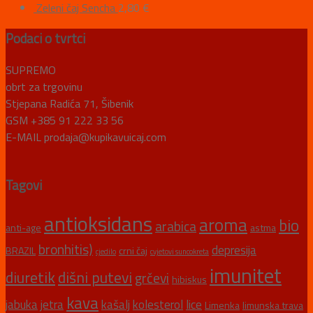
Zeleni čaj Sencha
2,80
€
Podaci o tvrtci
SUPREMO
obrt za trgovinu
Stjepana Radića 71, Šibenik
GSM +385 91 222 33 56
E-MAIL prodaja@kupikavuicaj.com
Tagovi
antioksidans
aroma
bio
arabica
anti-age
astma
bronhitis)
depresija
BRAZIL
crni čaj
cjedilo
cvjetovi suncokreta
imunitet
diuretik
dišni putevi
grčevi
hibiskus
kava
jabuka
jetra
kašalj
kolesterol
lice
Limenka
limunska trava