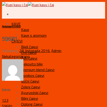
Skip
to
content
KAVE
Nekategorizirano
Kave
Kave s aromom
59681
ČAJEVI
Bijeli čajevi
Objavljeno
28. listopada 2016.
Admin
Crni čajevi
Nekategorizirano
Žuti čajevi
Ljekovito bilje
Premium blend čajevi
Rooibos čajevi
Voćni čajevi
Zeleni čajevi
Admin
Ayurvedski čajevi
Biljni čajevi
123
Oolong čajevi
59681