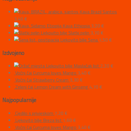
Kava Brazil Santos
3,40
€
Kava Ethiopia
3,20
€
Ljekovito bilje Slatki pelin
3,70
€
Ljekovito bilje Sena
1,50
€
Izdvojeno
Ljekovito bilje Maslačak list
2,20
€
Voćni čaj Curcuma loves Mango
3,40
€
Voćni čaj Strawberry Cream
3,30
€
Zeleni čaj Lemon Cream with Ginseng
4,70
€
Najpopularnije
Cjedilo s privjeskom
7,20
€
Ljekovito bilje Breza list
1,60
€
Voćni čaj Curcuma loves Mango
3,40
€