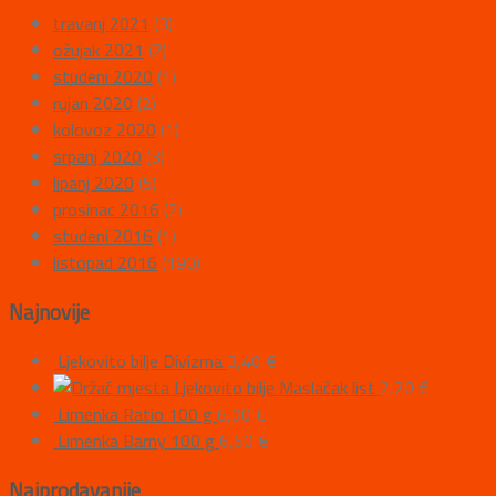
travanj 2021
(3)
ožujak 2021
(2)
studeni 2020
(1)
rujan 2020
(2)
kolovoz 2020
(1)
srpanj 2020
(3)
lipanj 2020
(5)
prosinac 2016
(2)
studeni 2016
(1)
listopad 2016
(190)
Najnovije
Ljekovito bilje Divizma
3,40
€
Ljekovito bilje Maslačak list
2,20
€
Limenka Ratio 100 g
6,00
€
Limenka Barny 100 g
6,60
€
Najprodavanije