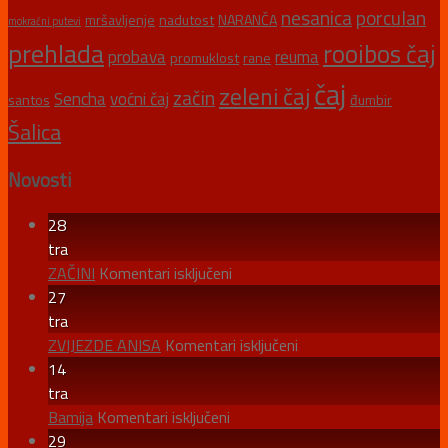
nesanica
porculan
mršavljenje
nadutost
NARANČA
mokraćni putevi
prehlada
rooibos čaj
probava
reuma
promuklost
rane
čaj
zeleni čaj
začin
Sencha
voćni čaj
santos
đumbir
Šalica
Novosti
28
tra
za
ZAČINI
Komentari isključeni
ZAČINI
27
tra
za
ZVIJEZDE ANISA
Komentari isključeni
ZVIJEZDE
14
ANISA
tra
za
Bamija
Komentari isključeni
Bamija
29