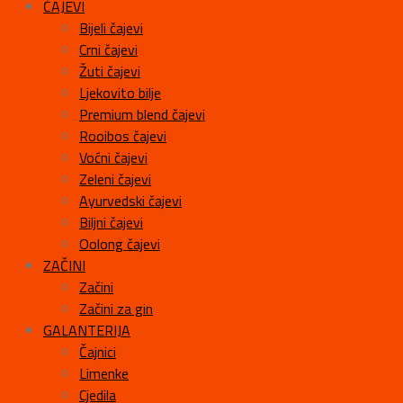
ČAJEVI
Bijeli čajevi
Crni čajevi
Žuti čajevi
Ljekovito bilje
Premium blend čajevi
Rooibos čajevi
Voćni čajevi
Zeleni čajevi
Ayurvedski čajevi
Biljni čajevi
Oolong čajevi
ZAČINI
Začini
Začini za gin
GALANTERIJA
Čajnici
Limenke
Cjedila