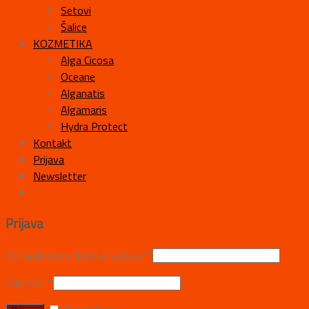
Setovi
Šalice
KOZMETIKA
Alga Cicosa
Oceane
Alganatis
Algamaris
Hydra Protect
Kontakt
Prijava
Newsletter
Prijava
Korisničko ime ili email adresa
*
Zaporka
*