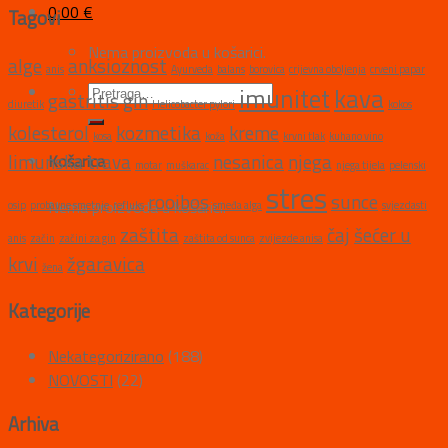
0,00
€
Tagovi
Nema proizvoda u košarici.
alge
anksioznost
anis
Ayurveda
balans
borovica
crijevna oboljenja
crveni papar
imunitet
kava
gastritis
gin
diuretik
Helicobacter pylori
kokos
kolesterol
kozmetika
kreme
kosa
koža
krvni tlak
kuhano vino
limunska trava
nesanica
njega
Košarica
motar
muškarac
njega tijela
pelenski
stres
rooibos
sunce
Nema proizvoda u košarici.
osip
probavne smetnje
refluks
smeđa alga
svjezdasti
zaštita
čaj
šećer u
anis
začin
začini za gin
zaštita od sunca
zvijezde anisa
krvi
žgaravica
žena
Kategorije
Nekategorizirano
(188)
NOVOSTI
(22)
Arhiva