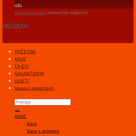
ožu
za
Limunska trava
Komentari isključeni
Limunska
FACEBOOK
trava
POČETNA
KAVE
ČAJEVI
GALANTERIJA
UVJETI
Izjava o privatnosti
KAVE
Kave
Kave s aromom