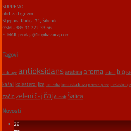
SUPREMO
obrt za trgovinu
Stjepana Radića 71, Šibenik
GSM +385 91 222 33 56
E-MAIL prodaja@kupikavuicaj.com
Tagovi
antioksidans
aroma
bio
arabica
anti-age
astma
BR
kašalj
kolesterol
lice
Limenka
limunska trava
mršavljenje
mokraćni putevi
čaj
zeleni čaj
Šalica
začin
đumbir
Novosti
28