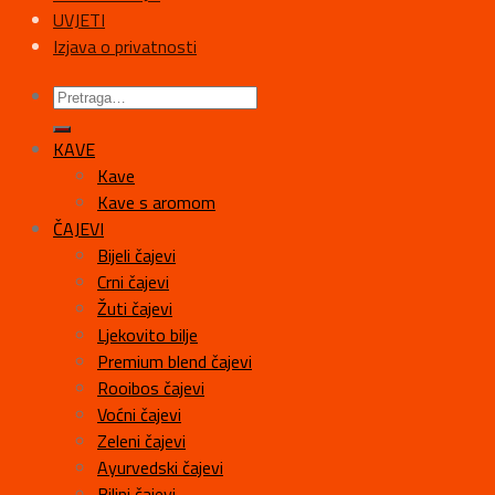
UVJETI
Izjava o privatnosti
KAVE
Kave
Kave s aromom
ČAJEVI
Bijeli čajevi
Crni čajevi
Žuti čajevi
Ljekovito bilje
Premium blend čajevi
Rooibos čajevi
Voćni čajevi
Zeleni čajevi
Ayurvedski čajevi
Biljni čajevi