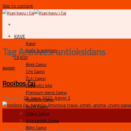
Skip to content
KAVE
Kave
Tag Archives:
antioksidans
Kave s aromom
ČAJEVI
Bijeli čajevi
NOVOSTI
Crni čajevi
Žuti čajevi
Rooibos čaj
Ljekovito bilje
Premium blend čajevi
Objavljeno
20. lipnja 2020.
Admin 2
Rooibos čajevi
Voćni čajevi
20
Zeleni čajevi
lip
Ayurvedski čajevi
Biljni čajevi
Rooibos je grmolika biljka s dugačkim igličastim listovima, koja usp