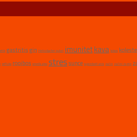
imunitet
kava
gastritis
gin
koleste
etik
Helicobacter pylori
kokos
stres
rooibos
sunce
z
e
refluks
smeđa alga
svjezdasti anis
začin
začini za gin