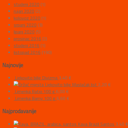
studeni 2020
(1)
rujan 2020
(2)
kolovoz 2020
(1)
srpanj 2020
(3)
lipanj 2020
(5)
prosinac 2016
(2)
studeni 2016
(1)
listopad 2016
(190)
Najnovije
Ljekovito bilje Divizma
3,40
€
Ljekovito bilje Maslačak list
2,20
€
Limenka Ratio 100 g
6,00
€
Limenka Barny 100 g
6,60
€
Najprodavanije
Kava Brazil Santos
3,40