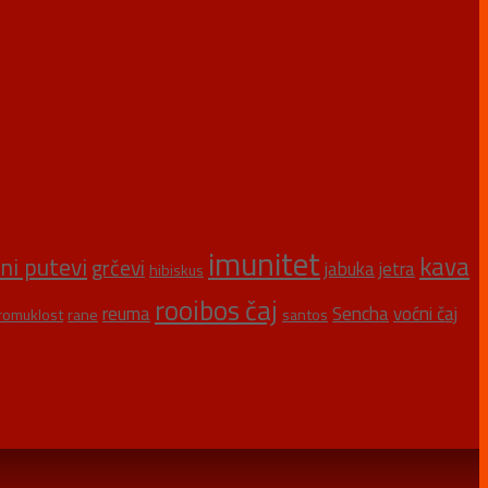
imunitet
kava
šni putevi
grčevi
jabuka
jetra
hibiskus
rooibos čaj
reuma
Sencha
voćni čaj
romuklost
rane
santos