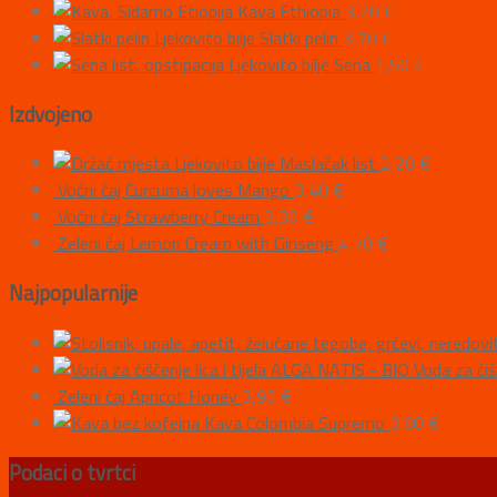
Kava Ethiopia
3,20
€
Ljekovito bilje Slatki pelin
3,70
€
Ljekovito bilje Sena
1,50
€
Izdvojeno
Ljekovito bilje Maslačak list
2,20
€
Voćni čaj Curcuma loves Mango
3,40
€
Voćni čaj Strawberry Cream
3,30
€
Zeleni čaj Lemon Cream with Ginseng
4,70
€
Najpopularnije
ALGA NATIS - BIO Voda za čišće
Zeleni čaj Apricot Honey
3,90
€
Kava Colombia Supremo
3,80
€
Podaci o tvrtci