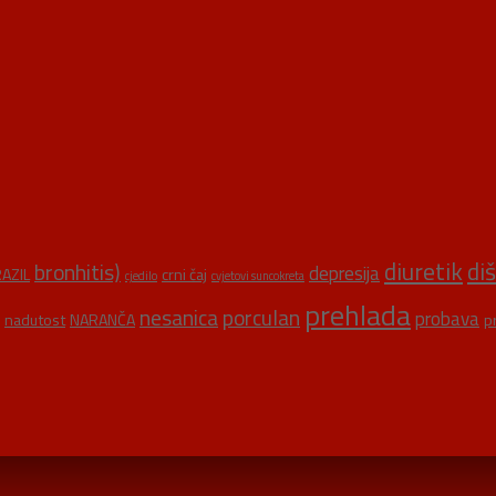
diuretik
di
bronhitis)
depresija
AZIL
crni čaj
cjedilo
cvjetovi suncokreta
prehlada
nesanica
porculan
probava
nadutost
NARANČA
p