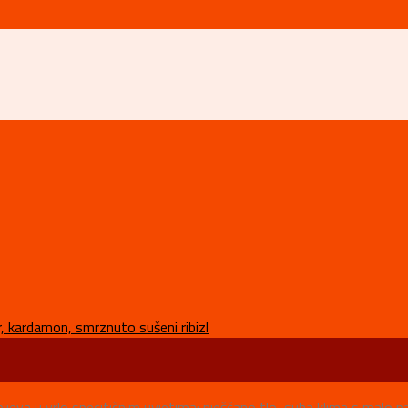
ijeva u vrlo specifičnim uvjetima: pješčano tlo, suha klima s malo pa