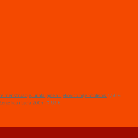
Ljekovito bilje Stolisnik
1,50
€
nje lica i tijela 200ml
7,83
€