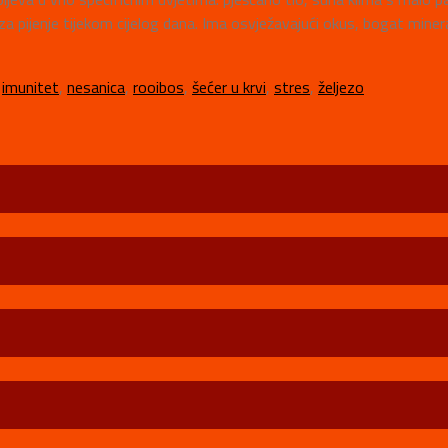
 za pijenje tijekom cijelog dana. Ima osvježavajući okus, bogat mine
,
imunitet
,
nesanica
,
rooibos
,
šećer u krvi
,
stres
,
željezo