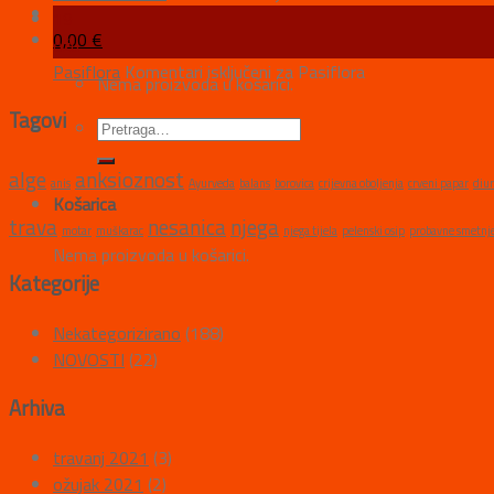
19
0,00
€
ožu
Pasiflora
Komentari isključeni
za Pasiflora
Nema proizvoda u košarici.
Tagovi
alge
anksioznost
anis
Ayurveda
balans
borovica
crijevna oboljenja
crveni papar
diur
Košarica
trava
nesanica
njega
motar
muškarac
njega tijela
pelenski osip
probavne smetnj
Nema proizvoda u košarici.
Kategorije
Nekategorizirano
(188)
NOVOSTI
(22)
Arhiva
travanj 2021
(3)
ožujak 2021
(2)