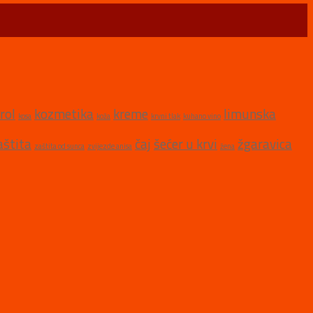
rol
kozmetika
kreme
limunska
kosa
koža
krvni tlak
kuhano vino
aštita
čaj
šećer u krvi
žgaravica
zaštita od sunca
zvijezde anisa
žena