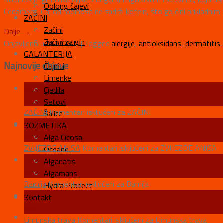
Oolong čajevi
Cedarberg. Čaj od rooibosa ne sadrži kofein, što ga čini prikladnim
ZAČINI
Začini
Dalje
→
Začini za gin
Objavljeno u
NOVOSTI
|
Tagged
alergije
,
antioksidans
,
dermatitis
GALANTERIJA
Najnovije objave
Čajnici
Limenke
28
Cjedila
tra
Setovi
ZAČINI
Komentari isključeni
za ZAČINI
Šalice
27
KOZMETIKA
tra
Alga Cicosa
ZVIJEZDE ANISA
Komentari isključeni
za ZVIJEZDE ANISA
Oceane
14
Alganatis
tra
Algamaris
Bamija
Komentari isključeni
za Bamija
Hydra Protect
29
Kontakt
ožu
Limunska trava
Komentari isključeni
za Limunska trava