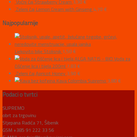
Voćni čaj Strawberry Cream
3,30
€
Zeleni čaj Lemon Cream with Ginseng
4,70
€
Najpopularnije
Ljekovito bilje Stolisnik
1,50
€
ALGA NATIS - BIO Voda za
čišćenje lica i tijela 200ml
7,83
€
Zeleni čaj Apricot Honey
3,90
€
Kava Colombia Supremo
3,80
€
Podaci o tvrtci
SUPREMO
obrt za trgovinu
Stjepana Radića 71, Šibenik
GSM +385 91 222 33 56