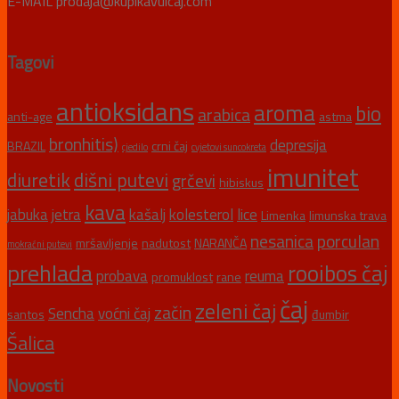
E-MAIL prodaja@kupikavuicaj.com
Tagovi
antioksidans
aroma
bio
arabica
anti-age
astma
bronhitis)
depresija
BRAZIL
crni čaj
cjedilo
cvjetovi suncokreta
imunitet
diuretik
dišni putevi
grčevi
hibiskus
kava
jabuka
jetra
kašalj
kolesterol
lice
Limenka
limunska trava
nesanica
porculan
mršavljenje
nadutost
NARANČA
mokraćni putevi
prehlada
rooibos čaj
probava
reuma
promuklost
rane
čaj
zeleni čaj
začin
Sencha
voćni čaj
santos
đumbir
Šalica
Novosti