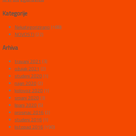
žena
Kategorije
Nekategorizirano
(188)
NOVOSTI
(22)
Arhiva
travanj 2021
(3)
ožujak 2021
(2)
studeni 2020
(1)
rujan 2020
(2)
kolovoz 2020
(1)
srpanj 2020
(3)
lipanj 2020
(5)
prosinac 2016
(2)
studeni 2016
(1)
listopad 2016
(190)