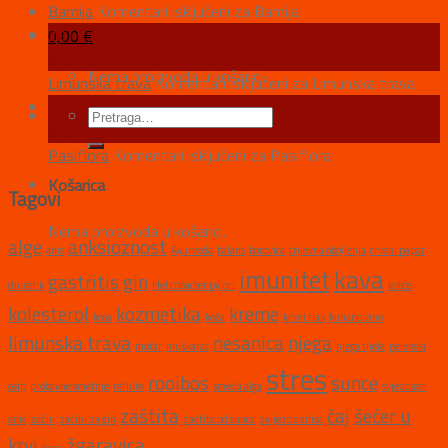
Bamija
Komentari isključeni
za Bamija
29
0,00
€
ožu
Nema proizvoda u košarici.
Limunska trava
Komentari isključeni
za Limunska trava
19
ožu
Pasiflora
Komentari isključeni
za Pasiflora
Košarica
Tagovi
Nema proizvoda u košarici.
alge
anksioznost
anis
Ayurveda
balans
borovica
crijevna oboljenja
crveni papar
imunitet
kava
gastritis
gin
diuretik
Helicobacter pylori
kokos
kolesterol
kozmetika
kreme
kosa
koža
krvni tlak
kuhano vino
limunska trava
nesanica
njega
motar
muškarac
njega tijela
pelenski
stres
rooibos
sunce
osip
probavne smetnje
refluks
smeđa alga
svjezdasti
zaštita
čaj
šećer u
anis
začin
začini za gin
zaštita od sunca
zvijezde anisa
krvi
žgaravica