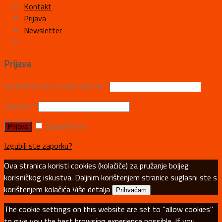
Kontakt
Prijava
Newsletter
Prijava
Korisničko ime ili email adresa
*
Zaporka
*
Zapamti me
Izgubili ste zaporku?
Ova stranica koristi cookies (kolačiče) za pružanje boljeg
korisničkog iskustva. Daljnim korištenjem stranice suglasni ste s
korištenjem kolačića
Više detalja
Prihvaćam
The cookie settings on this website are set to "allow cookies"
to give you the best browsing experience possible. If you