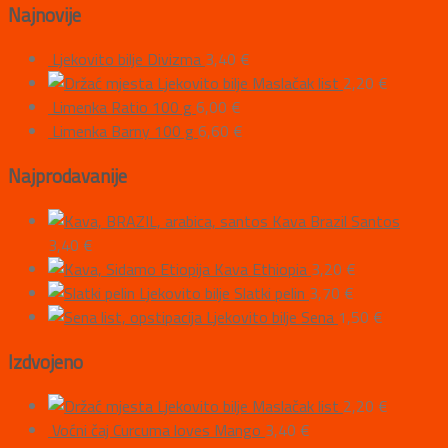
Najnovije
Ljekovito bilje Divizma
3,40
€
Ljekovito bilje Maslačak list
2,20
€
Limenka Ratio 100 g
6,00
€
Limenka Barny 100 g
6,60
€
Najprodavanije
Kava Brazil Santos
3,40
€
Kava Ethiopia
3,20
€
Ljekovito bilje Slatki pelin
3,70
€
Ljekovito bilje Sena
1,50
€
Izdvojeno
Ljekovito bilje Maslačak list
2,20
€
Voćni čaj Curcuma loves Mango
3,40
€