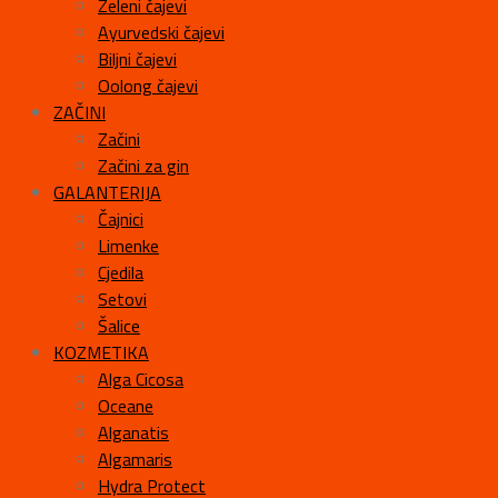
Zeleni čajevi
Ayurvedski čajevi
Biljni čajevi
Oolong čajevi
ZAČINI
Začini
Začini za gin
GALANTERIJA
Čajnici
Limenke
Cjedila
Setovi
Šalice
KOZMETIKA
Alga Cicosa
Oceane
Alganatis
Algamaris
Hydra Protect