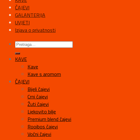
ČAJEVI
GALANTERIJA
UVJETI
Izjava o privatnosti
KAVE
Kave
Kave s aromom
ČAJEVI
Bijeli čajevi
Crni čajevi
Žuti čajevi
Ljekovito bilje
Premium blend čajevi
Rooibos čajevi
Voćni čajevi