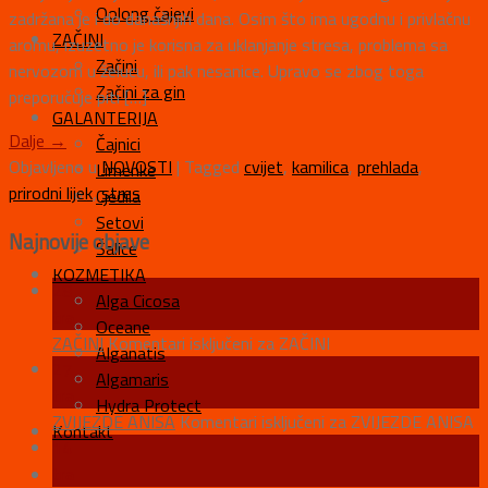
Oolong čajevi
zadržana je i do današnjih dana. Osim što ima ugodnu i privlačnu
ZAČINI
aromu, izuzetno je korisna za uklanjanje stresa, problema sa
Začini
nervozom u želucu, ili pak nesanice. Upravo se zbog toga
Začini za gin
preporučuje piti […]
GALANTERIJA
Dalje
→
Čajnici
Objavljeno u
NOVOSTI
|
Tagged
cvijet
,
kamilica
,
prehlada
,
Limenke
prirodni lijek
,
stres
Cjedila
Setovi
Najnovije objave
Šalice
KOZMETIKA
28
Alga Cicosa
tra
Oceane
ZAČINI
Komentari isključeni
za ZAČINI
Alganatis
27
Algamaris
tra
Hydra Protect
ZVIJEZDE ANISA
Komentari isključeni
za ZVIJEZDE ANISA
Kontakt
14
tra