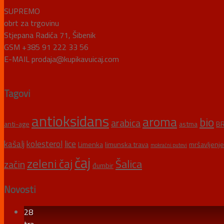
SUPREMO
obrt za trgovinu
Stjepana Radića 71, Šibenik
GSM +385 91 222 33 56
E-MAIL prodaja@kupikavuicaj.com
Tagovi
antioksidans
aroma
bio
arabica
anti-age
astma
BR
kašalj
kolesterol
lice
Limenka
limunska trava
mršavljenje
mokraćni putevi
čaj
zeleni čaj
Šalica
začin
đumbir
Novosti
28