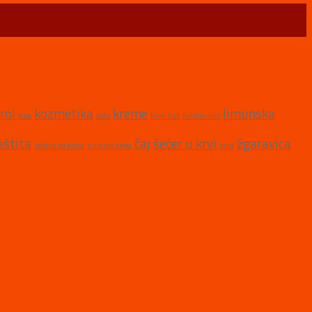
rol
kozmetika
kreme
limunska
kosa
koža
krvni tlak
kuhano vino
aštita
čaj
šećer u krvi
žgaravica
zaštita od sunca
zvijezde anisa
žena