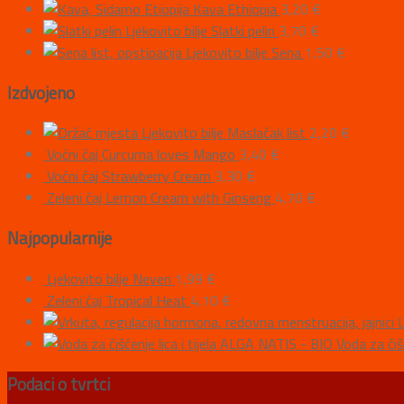
Kava Ethiopia
3,20
€
Ljekovito bilje Slatki pelin
3,70
€
Ljekovito bilje Sena
1,50
€
Izdvojeno
Ljekovito bilje Maslačak list
2,20
€
Voćni čaj Curcuma loves Mango
3,40
€
Voćni čaj Strawberry Cream
3,30
€
Zeleni čaj Lemon Cream with Ginseng
4,70
€
Najpopularnije
Ljekovito bilje Neven
1,99
€
Zeleni čaj Tropical Heat
4,10
€
L
ALGA NATIS - BIO Voda za čišće
Podaci o tvrtci