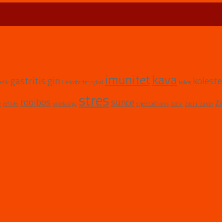
imunitet
kava
gastritis
gin
koleste
etik
Helicobacter pylori
kokos
stres
rooibos
sunce
z
e
refluks
smeđa alga
svjezdasti anis
začin
začini za gin