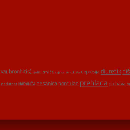
diuretik
di
bronhitis)
depresija
AZIL
crni čaj
cjedilo
cvjetovi suncokreta
prehlada
nesanica
porculan
probava
nadutost
NARANČA
p