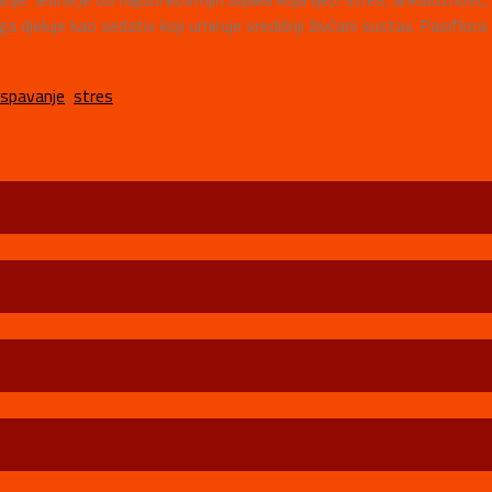
 svega djeluje kao sedativ koji umiruje središnji živčani sustav. Pasif
spavanje
,
stres