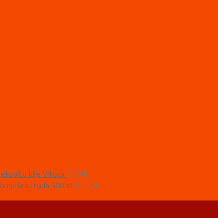
jekovito bilje Vrkuta
2,30
€
nje lica i tijela 500ml
11,15
€