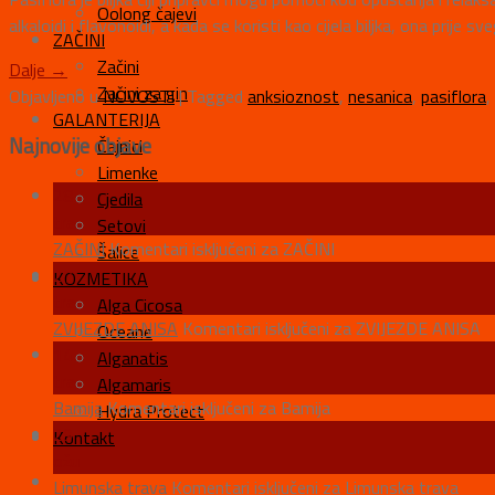
Oolong čajevi
alkaloidi i flavonoidi, a kada se koristi kao cijela biljka, ona prije
ZAČINI
Začini
Dalje
→
Začini za gin
Objavljeno u
NOVOSTI
|
Tagged
anksioznost
,
nesanica
,
pasiflora
,
GALANTERIJA
Najnovije objave
Čajnici
Limenke
28
Cjedila
tra
Setovi
ZAČINI
Komentari isključeni
za ZAČINI
Šalice
27
KOZMETIKA
tra
Alga Cicosa
ZVIJEZDE ANISA
Komentari isključeni
za ZVIJEZDE ANISA
Oceane
14
Alganatis
tra
Algamaris
Bamija
Komentari isključeni
za Bamija
Hydra Protect
29
Kontakt
ožu
Limunska trava
Komentari isključeni
za Limunska trava