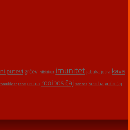
imunitet
kava
šni putevi
grčevi
jabuka
jetra
hibiskus
rooibos čaj
reuma
Sencha
voćni čaj
romuklost
rane
santos