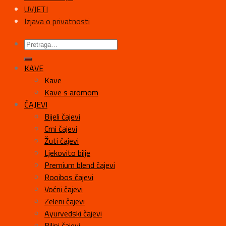
UVJETI
Izjava o privatnosti
KAVE
Kave
Kave s aromom
ČAJEVI
Bijeli čajevi
Crni čajevi
Žuti čajevi
Ljekovito bilje
Premium blend čajevi
Rooibos čajevi
Voćni čajevi
Zeleni čajevi
Ayurvedski čajevi
Biljni čajevi