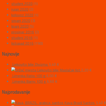
studeni 2020
(1)
rujan 2020
(2)
kolovoz 2020
(1)
srpanj 2020
(3)
lipanj 2020
(5)
prosinac 2016
(2)
studeni 2016
(1)
listopad 2016
(190)
Najnovije
Ljekovito bilje Divizma
3,40
€
Ljekovito bilje Maslačak list
2,20
€
Limenka Ratio 100 g
6,00
€
Limenka Barny 100 g
6,60
€
Najprodavanije
Kava Brazil Santos
3,40