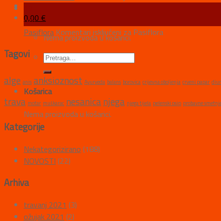
19
0,00
€
ožu
Pasiflora
Komentari isključeni
za Pasiflora
Nema proizvoda u košarici.
Tagovi
alge
anksioznost
anis
Ayurveda
balans
borovica
crijevna oboljenja
crveni papar
diur
Košarica
trava
nesanica
njega
motar
muškarac
njega tijela
pelenski osip
probavne smetnj
Nema proizvoda u košarici.
Kategorije
Nekategorizirano
(188)
NOVOSTI
(22)
Arhiva
travanj 2021
(3)
ožujak 2021
(2)