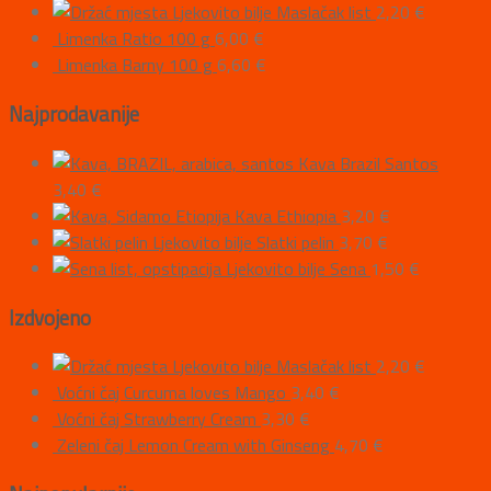
Ljekovito bilje Maslačak list
2,20
€
Limenka Ratio 100 g
6,00
€
Limenka Barny 100 g
6,60
€
Najprodavanije
Kava Brazil Santos
3,40
€
Kava Ethiopia
3,20
€
Ljekovito bilje Slatki pelin
3,70
€
Ljekovito bilje Sena
1,50
€
Izdvojeno
Ljekovito bilje Maslačak list
2,20
€
Voćni čaj Curcuma loves Mango
3,40
€
Voćni čaj Strawberry Cream
3,30
€
Zeleni čaj Lemon Cream with Ginseng
4,70
€