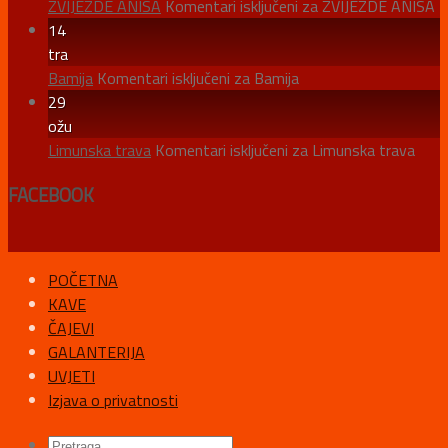
ZVIJEZDE ANISA
Komentari isključeni
za ZVIJEZDE ANISA
14
tra
Bamija
Komentari isključeni
za Bamija
29
ožu
Limunska trava
Komentari isključeni
za Limunska trava
FACEBOOK
POČETNA
KAVE
ČAJEVI
GALANTERIJA
UVJETI
Izjava o privatnosti