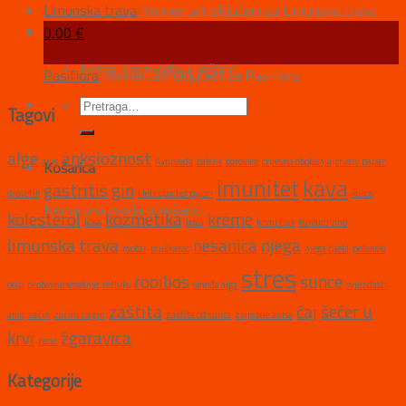
Limunska trava
Komentari isključeni
za Limunska trava
19
0,00
€
ožu
Nema proizvoda u košarici.
Pasiflora
Komentari isključeni
za Pasiflora
Tagovi
alge
anksioznost
anis
Ayurveda
balans
borovica
crijevna oboljenja
crveni papar
Košarica
imunitet
kava
gastritis
gin
diuretik
Helicobacter pylori
kokos
Nema proizvoda u košarici.
kolesterol
kozmetika
kreme
kosa
koža
krvni tlak
kuhano vino
limunska trava
nesanica
njega
motar
muškarac
njega tijela
pelenski
stres
rooibos
sunce
osip
probavne smetnje
refluks
smeđa alga
svjezdasti
zaštita
čaj
šećer u
anis
začin
začini za gin
zaštita od sunca
zvijezde anisa
krvi
žgaravica
žena
Kategorije