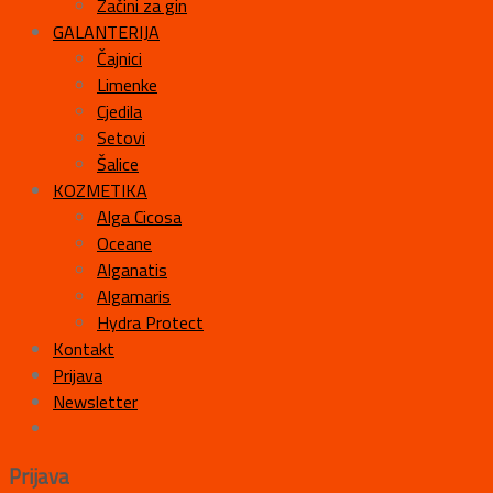
Začini za gin
GALANTERIJA
Čajnici
Limenke
Cjedila
Setovi
Šalice
KOZMETIKA
Alga Cicosa
Oceane
Alganatis
Algamaris
Hydra Protect
Kontakt
Prijava
Newsletter
Prijava