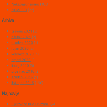
Nekategorizirano
(188)
NOVOSTI
(22)
Arhiva
travanj 2021
(3)
ožujak 2021
(2)
studeni 2020
(1)
rujan 2020
(2)
kolovoz 2020
(1)
srpanj 2020
(3)
lipanj 2020
(5)
prosinac 2016
(2)
studeni 2016
(1)
listopad 2016
(190)
Najnovije
Ljekovito bilje Divizma
3,40
€