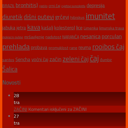
bronhitis)
depresija
BRAZIL
crni čaj
cjedilo
cvjetovi suncokreta
imunitet
diuretik
dišni putevi
grčevi
hibiskus
kava
jabuka
jetra
kašalj
kolesterol
lice
Limenka
limunska trava
nesanica
porculan
mršavljenje
nadutost
NARANČA
mokraćni putevi
prehlada
rooibos čaj
probava
reuma
promuklost
rane
čaj
zeleni čaj
začin
Sencha
voćni čaj
santos
đumbir
Šalica
Novosti
28
tra
ZAČINI
Komentari isključeni
za ZAČINI
27
tra