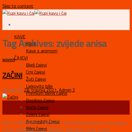
Skip to content
KAVE
Tag Archives:
zvijede anisa
Kave
Kave s aromom
ČAJEVI
NOVOSTI
Bijeli čajevi
Crni čajevi
ZAČINI
Žuti čajevi
Ljekovito bilje
Objavljeno
28. travnja 2021.
Admin 2
Premium blend čajevi
Rooibos čajevi
28
Voćni čajevi
tra
Zeleni čajevi
Ayurvedski čajevi
NOVO U PONUDI!!! ZAČINI ZA GIN (zvijezde anisa, crveni papar
Biljni čajevi
u zrnu, limunska trava, hibiskus, borovica, cimet u kori)