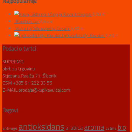
Najpopularnije
Kava Ethiopia
3,20
€
Rooibos čaj
2,65
€
Voćni čaj Strawberry Cream
3,30
€
Ljekovito bilje Đumbir
2,20
€
Podaci o tvrtci
SUPREMO
obrt za trgovinu
Stjepana Radića 71, Šibenik
GSM +385 91 222 33 56
E-MAIL prodaja@kupikavuicaj.com
Tagovi
antioksidans
aroma
bio
arabica
anti-age
astma