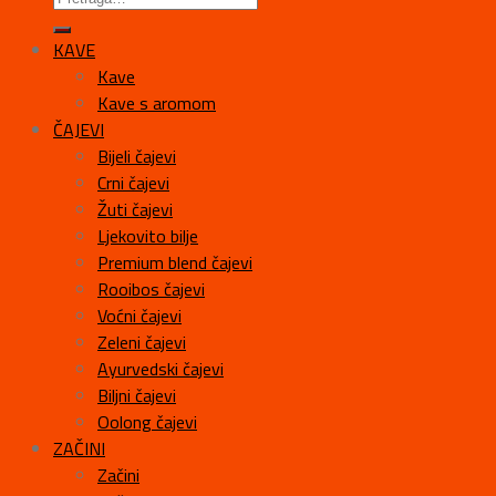
KAVE
Kave
Kave s aromom
ČAJEVI
Bijeli čajevi
Crni čajevi
Žuti čajevi
Ljekovito bilje
Premium blend čajevi
Rooibos čajevi
Voćni čajevi
Zeleni čajevi
Ayurvedski čajevi
Biljni čajevi
Oolong čajevi
ZAČINI
Začini