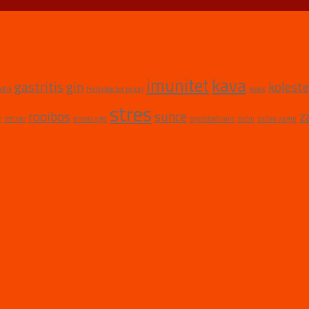
imunitet
kava
gastritis
gin
koleste
etik
Helicobacter pylori
kokos
stres
rooibos
sunce
z
e
refluks
smeđa alga
svjezdasti anis
začin
začini za gin