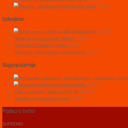
Ljekovito bilje Sena
1,50
€
Izdvojeno
Ljekovito bilje Maslačak list
2,20
€
Voćni čaj Curcuma loves Mango
3,40
€
Voćni čaj Strawberry Cream
3,30
€
Zeleni čaj Lemon Cream with Ginseng
4,70
€
Najpopularnije
Kava bez kofeina
3,80
€
Šalica s cjedilom Teapots 320 ml
22,50
€
Rooibos čaj Christmas Scent
3,90
€
Podaci o tvrtci
SUPREMO