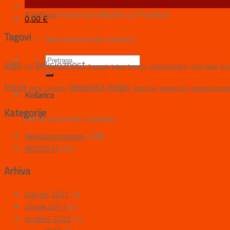
ožu
Pasiflora
Komentari isključeni
za Pasiflora
0,00
€
Tagovi
Nema proizvoda u košarici.
alge
anksioznost
anis
Ayurveda
balans
borovica
crijevna oboljenja
crveni papar
diur
trava
nesanica
njega
motar
muškarac
njega tijela
pelenski osip
probavne smetnj
Košarica
Kategorije
Nema proizvoda u košarici.
Nekategorizirano
(188)
NOVOSTI
(22)
Arhiva
travanj 2021
(3)
ožujak 2021
(2)
studeni 2020
(1)