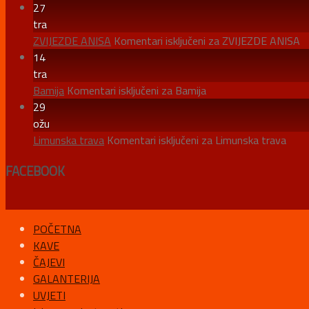
27
tra
ZVIJEZDE ANISA
Komentari isključeni
za ZVIJEZDE ANISA
14
tra
Bamija
Komentari isključeni
za Bamija
29
ožu
Limunska trava
Komentari isključeni
za Limunska trava
FACEBOOK
POČETNA
KAVE
ČAJEVI
GALANTERIJA
UVJETI