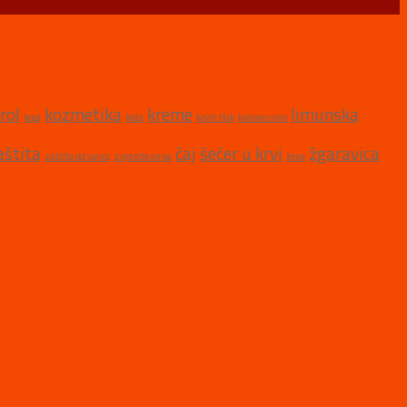
rol
kozmetika
kreme
limunska
kosa
koža
krvni tlak
kuhano vino
aštita
čaj
šećer u krvi
žgaravica
zaštita od sunca
zvijezde anisa
žena