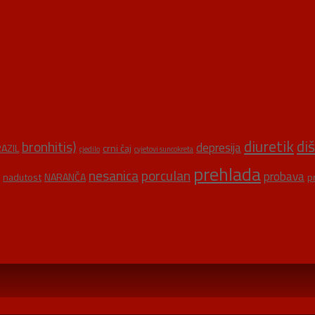
diuretik
di
bronhitis)
depresija
AZIL
crni čaj
cjedilo
cvjetovi suncokreta
prehlada
nesanica
porculan
probava
nadutost
NARANČA
p