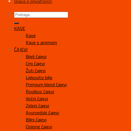
Izjava o privatnosti
KAVE
Kave
Kave s aromom
ČAJEVI
Bijeli čajevi
Crni čajevi
Žuti čajevi
Ljekovito bilje
Premium blend čajevi
Rooibos čajevi
Voćni čajevi
Zeleni čajevi
Ayurvedski čajevi
Biljni čajevi
Oolong čajevi