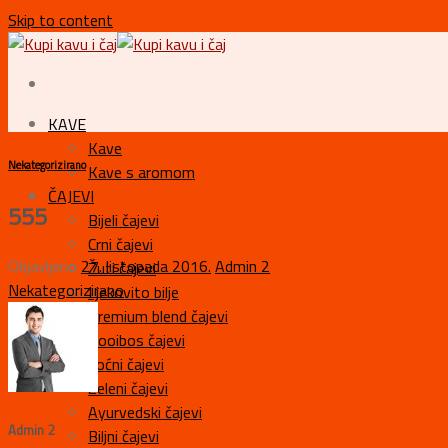
Skip to content
KAVE
Kave
Nekategorizirano
Kave s aromom
ČAJEVI
555
Bijeli čajevi
Crni čajevi
Objavljeno
27. listopada 2016.
Admin 2
Žuti čajevi
Nekategorizirano
Ljekovito bilje
Premium blend čajevi
Rooibos čajevi
Voćni čajevi
Zeleni čajevi
Ayurvedski čajevi
Admin 2
Biljni čajevi