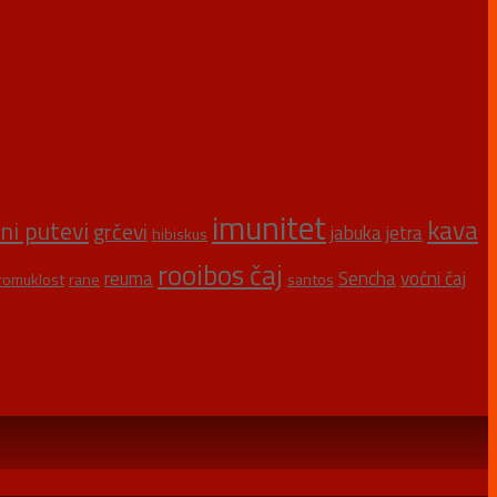
imunitet
kava
šni putevi
grčevi
jabuka
jetra
hibiskus
rooibos čaj
reuma
Sencha
voćni čaj
romuklost
rane
santos