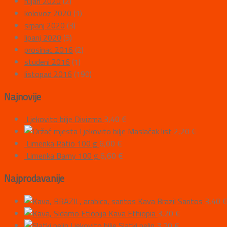
rujan 2020
(2)
kolovoz 2020
(1)
srpanj 2020
(3)
lipanj 2020
(5)
prosinac 2016
(2)
studeni 2016
(1)
listopad 2016
(190)
Najnovije
Ljekovito bilje Divizma
3,40
€
Ljekovito bilje Maslačak list
2,20
€
Limenka Ratio 100 g
6,00
€
Limenka Barny 100 g
6,60
€
Najprodavanije
Kava Brazil Santos
3,40
Kava Ethiopia
3,20
€
Ljekovito bilje Slatki pelin
3,70
€