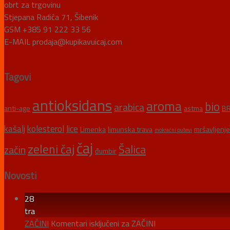
obrt za trgovinu
Stjepana Radića 71, Šibenik
GSM +385 91 222 33 56
E-MAIL prodaja@kupikavuicaj.com
Tagovi
antioksidans
aroma
bio
arabica
anti-age
astma
BR
kašalj
kolesterol
lice
Limenka
limunska trava
mršavljenje
mokraćni putevi
čaj
zeleni čaj
Šalica
začin
đumbir
Novosti
28
tra
ZAČINI
Komentari isključeni
za ZAČINI