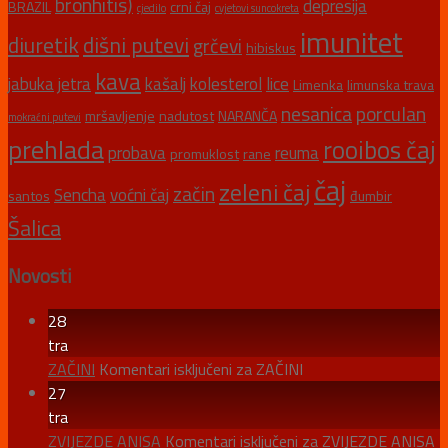
bronhitis)
depresija
BRAZIL
crni čaj
cjedilo
cvjetovi suncokreta
imunitet
diuretik
dišni putevi
grčevi
hibiskus
kava
jabuka
jetra
kašalj
kolesterol
lice
Limenka
limunska trava
nesanica
porculan
mršavljenje
nadutost
NARANČA
mokraćni putevi
prehlada
rooibos čaj
probava
reuma
promuklost
rane
čaj
zeleni čaj
začin
Sencha
voćni čaj
santos
đumbir
Šalica
Novosti
28
tra
ZAČINI
Komentari isključeni
za ZAČINI
27
tra
ZVIJEZDE ANISA
Komentari isključeni
za ZVIJEZDE ANISA