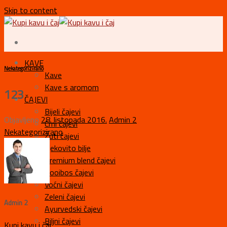
Skip to content
KAVE
Nekategorizirano
Kave
Kave s aromom
123
ČAJEVI
Bijeli čajevi
Objavljeno
28. listopada 2016.
Admin 2
Crni čajevi
Nekategorizirano
Žuti čajevi
Ljekovito bilje
Premium blend čajevi
Rooibos čajevi
Voćni čajevi
Zeleni čajevi
Admin 2
Ayurvedski čajevi
Biljni čajevi
Kupi kavu i čaj