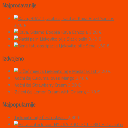
Najprodavanije
Kava Brazil Santos
3,40
€
Kava Ethiopia
3,20
€
Ljekovito bilje Slatki pelin
3,70
€
Ljekovito bilje Sena
1,50
€
Izdvojeno
Ljekovito bilje Maslačak list
2,20
€
Voćni čaj Curcuma loves Mango
3,40
€
Voćni čaj Strawberry Cream
3,30
€
Zeleni čaj Lemon Cream with Ginseng
4,70
€
Najpopularnije
Ljekovito bilje Čestoslavica
2,30
€
HYDRA PROTECT - BIO Hidratantni