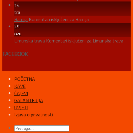
14
tra
Bamija
Komentari isključeni
za Bamija
29
ožu
Limunska trava
Komentari isključeni
za Limunska trava
FACEBOOK
POČETNA
KAVE
ČAJEVI
GALANTERIJA
UVJETI
Izjava o privatnosti