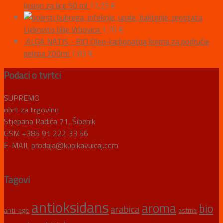
losion za lice 50 ml
17,25
€
Ljekovito bilje Vrbovica
1,70
€
ALGA NATIS - BIO Oleo-karbonatna krema za područje
pelena 200ml
7,83
€
Podaci o tvrtci
SUPREMO
obrt za trgovinu
Stjepana Radića 71, Šibenik
GSM +385 91 222 33 56
E-MAIL prodaja@kupikavuicaj.com
Tagovi
antioksidans
aroma
bio
arabica
anti-age
astma