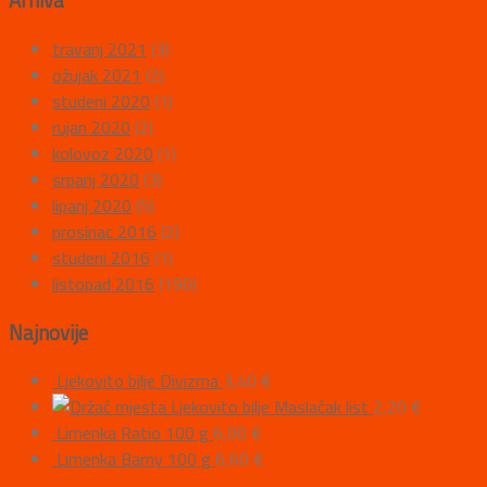
Arhiva
travanj 2021
(3)
ožujak 2021
(2)
studeni 2020
(1)
rujan 2020
(2)
kolovoz 2020
(1)
srpanj 2020
(3)
lipanj 2020
(5)
prosinac 2016
(2)
studeni 2016
(1)
listopad 2016
(190)
Najnovije
Ljekovito bilje Divizma
3,40
€
Ljekovito bilje Maslačak list
2,20
€
Limenka Ratio 100 g
6,00
€
Limenka Barny 100 g
6,60
€