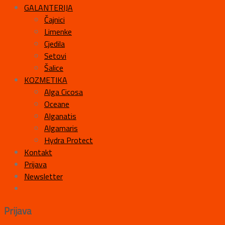
GALANTERIJA
Čajnici
Limenke
Cjedila
Setovi
Šalice
KOZMETIKA
Alga Cicosa
Oceane
Alganatis
Algamaris
Hydra Protect
Kontakt
Prijava
Newsletter
Prijava