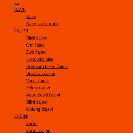
KAVE
Kave
Kave s aromom
ČAJEVI
Bijeli čajevi
Crni čajevi
Žuti čajevi
Ljekovito bilje
Premium blend čajevi
Rooibos čajevi
Voćni čajevi
Zeleni čajevi
Ayurvedski čajevi
Biljni čajevi
Oolong čajevi
ZAČINI
Začini
Začini za gin