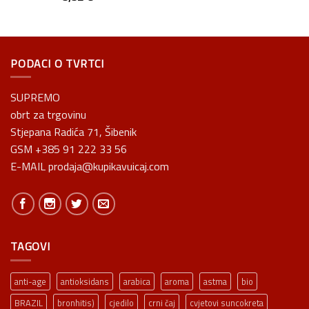
PODACI O TVRTCI
SUPREMO
obrt za trgovinu
Stjepana Radića 71, Šibenik
GSM +385 91 222 33 56
E-MAIL prodaja@kupikavuicaj.com
TAGOVI
anti-age
antioksidans
arabica
aroma
astma
bio
BRAZIL
bronhitis)
cjedilo
crni čaj
cvjetovi suncokreta