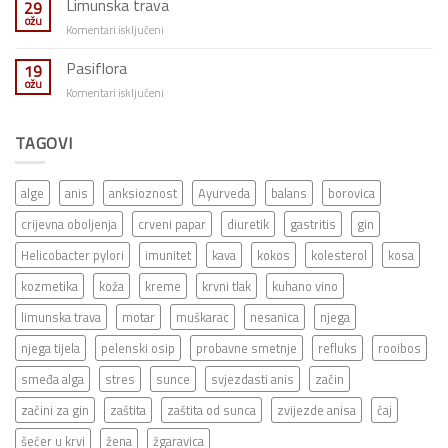
Limunska trava
29
ožu
za
Komentari isključeni
Limunska
trava
Pasiflora
19
ožu
za
Komentari isključeni
Pasiflora
TAGOVI
alge
anis
anksioznost
Ayurveda
balans
borovica
crijevna oboljenja
crveni papar
diuretik
gastritis
gin
Helicobacter pylori
imunitet
kava
kokos
kolesterol
kosa
kozmetika
koža
kreme
krvni tlak
kuhano vino
limunska trava
motar
muškarac
nesanica
njega
njega tijela
pelenski osip
probavne smetnje
refluks
rooibos
smeđa alga
stres
sunce
svjezdasti anis
začin
začini za gin
zaštita
zaštita od sunca
zvijezde anisa
čaj
šećer u krvi
žena
žgaravica