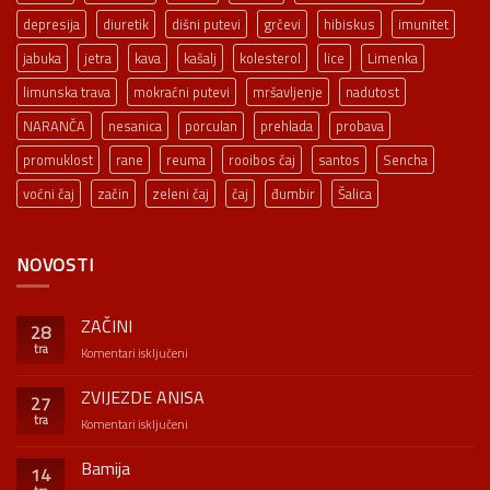
depresija
diuretik
dišni putevi
grčevi
hibiskus
imunitet
jabuka
jetra
kava
kašalj
kolesterol
lice
Limenka
limunska trava
mokraćni putevi
mršavljenje
nadutost
NARANČA
nesanica
porculan
prehlada
probava
promuklost
rane
reuma
rooibos čaj
santos
Sencha
voćni čaj
začin
zeleni čaj
čaj
đumbir
Šalica
NOVOSTI
ZAČINI
28
tra
za
Komentari isključeni
ZAČINI
ZVIJEZDE ANISA
27
tra
za
Komentari isključeni
ZVIJEZDE
ANISA
Bamija
14