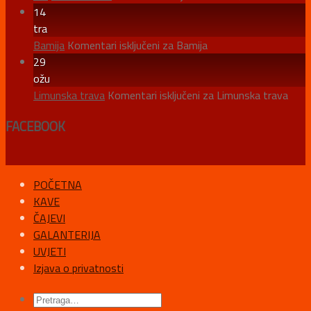
14
tra
Bamija
Komentari isključeni
za Bamija
29
ožu
Limunska trava
Komentari isključeni
za Limunska trava
FACEBOOK
POČETNA
KAVE
ČAJEVI
GALANTERIJA
UVJETI
Izjava o privatnosti