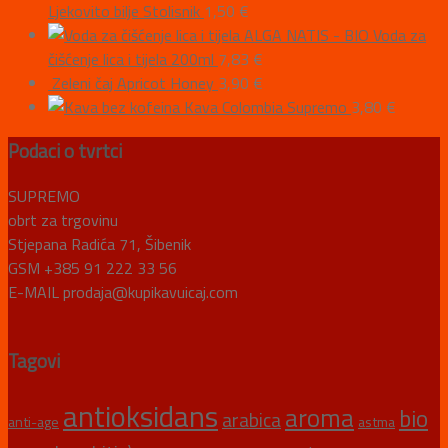
Ljekovito bilje Stolisnik
1,50
€
ALGA NATIS - BIO Voda za
čišćenje lica i tijela 200ml
7,83
€
Zeleni čaj Apricot Honey
3,90
€
Kava Colombia Supremo
3,80
€
Podaci o tvrtci
SUPREMO
obrt za trgovinu
Stjepana Radića 71, Šibenik
GSM +385 91 222 33 56
E-MAIL prodaja@kupikavuicaj.com
Tagovi
antioksidans
aroma
bio
arabica
anti-age
astma