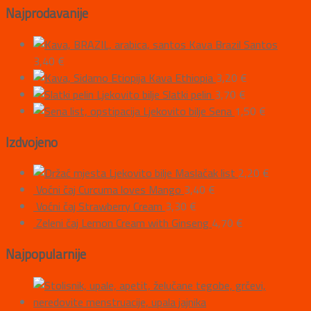
Najprodavanije
Kava Brazil Santos
3,40
€
Kava Ethiopia
3,20
€
Ljekovito bilje Slatki pelin
3,70
€
Ljekovito bilje Sena
1,50
€
Izdvojeno
Ljekovito bilje Maslačak list
2,20
€
Voćni čaj Curcuma loves Mango
3,40
€
Voćni čaj Strawberry Cream
3,30
€
Zeleni čaj Lemon Cream with Ginseng
4,70
€
Najpopularnije