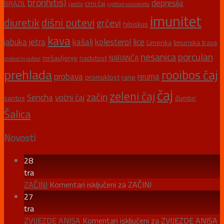
bronhitis)
depresija
BRAZIL
crni čaj
cjedilo
cvjetovi suncokreta
imunitet
diuretik
dišni putevi
grčevi
hibiskus
kava
jabuka
jetra
kašalj
kolesterol
lice
Limenka
limunska trava
nesanica
porculan
mršavljenje
nadutost
NARANČA
mokraćni putevi
prehlada
rooibos čaj
probava
reuma
promuklost
rane
čaj
zeleni čaj
začin
Sencha
voćni čaj
santos
đumbir
Šalica
Novosti
28
tra
ZAČINI
Komentari isključeni
za ZAČINI
27
tra
ZVIJEZDE ANISA
Komentari isključeni
za ZVIJEZDE ANISA