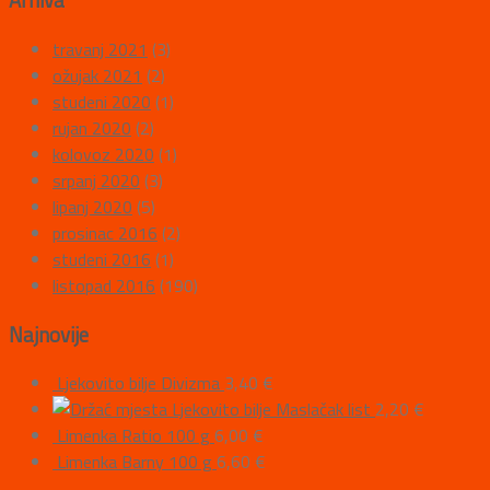
Arhiva
travanj 2021
(3)
ožujak 2021
(2)
studeni 2020
(1)
rujan 2020
(2)
kolovoz 2020
(1)
srpanj 2020
(3)
lipanj 2020
(5)
prosinac 2016
(2)
studeni 2016
(1)
listopad 2016
(190)
Najnovije
Ljekovito bilje Divizma
3,40
€
Ljekovito bilje Maslačak list
2,20
€
Limenka Ratio 100 g
6,00
€
Limenka Barny 100 g
6,60
€