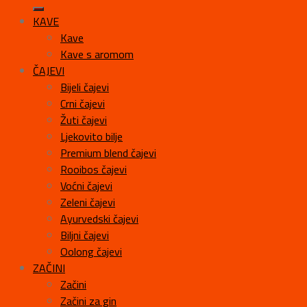
KAVE
Kave
Kave s aromom
ČAJEVI
Bijeli čajevi
Crni čajevi
Žuti čajevi
Ljekovito bilje
Premium blend čajevi
Rooibos čajevi
Voćni čajevi
Zeleni čajevi
Ayurvedski čajevi
Biljni čajevi
Oolong čajevi
ZAČINI
Začini
Začini za gin