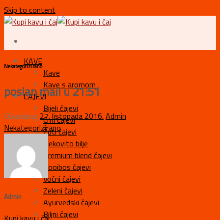
Skip to content
KAVE
Nekategorizirano
Kave
Kave s aromom
poslan mail u 21:51
ČAJEVI
Bijeli čajevi
Objavljeno
27. listopada 2016.
Admin
Crni čajevi
Nekategorizirano
Žuti čajevi
Ljekovito bilje
Premium blend čajevi
Rooibos čajevi
Voćni čajevi
Zeleni čajevi
Admin
Ayurvedski čajevi
Biljni čajevi
Kupi kavu i čaj