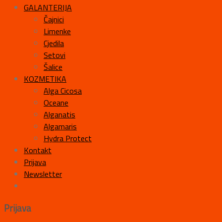
GALANTERIJA
Čajnici
Limenke
Cjedila
Setovi
Šalice
KOZMETIKA
Alga Cicosa
Oceane
Alganatis
Algamaris
Hydra Protect
Kontakt
Prijava
Newsletter
Prijava