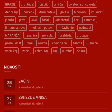
BRAZIL
bronhitis)
cjedilo
crni čaj
cvjetovi suncokreta
depresija
diuretik
dišni putevi
grčevi
hibiskus
imunitet
jabuka
jetra
kava
kašalj
kolesterol
lice
Limenka
limunska trava
mokraćni putevi
mršavljenje
nadutost
NARANČA
nesanica
porculan
prehlada
probava
promuklost
rane
reuma
rooibos čaj
santos
Sencha
voćni čaj
začin
zeleni čaj
čaj
đumbir
Šalica
NOVOSTI
ZAČINI
28
tra
za
Komentari isključeni
ZAČINI
ZVIJEZDE ANISA
27
tra
za
Komentari isključeni
ZVIJEZDE
ANISA