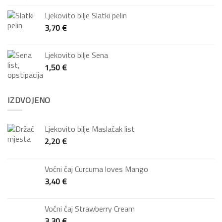
Ljekovito bilje Slatki pelin
3,70
€
Ljekovito bilje Sena
1,50
€
IZDVOJENO
Ljekovito bilje Maslačak list
2,20
€
Voćni čaj Curcuma loves Mango
3,40
€
Voćni čaj Strawberry Cream
3,30
€