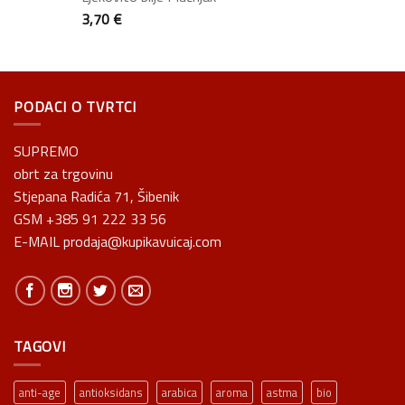
3,70
€
PODACI O TVRTCI
SUPREMO
obrt za trgovinu
Stjepana Radića 71, Šibenik
GSM +385 91 222 33 56
E-MAIL prodaja@kupikavuicaj.com
TAGOVI
anti-age
antioksidans
arabica
aroma
astma
bio