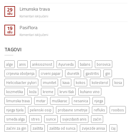
Bamija
Limunska trava
29
ožu
za
Komentari isključeni
Limunska
trava
Pasiflora
19
ožu
za
Komentari isključeni
Pasiflora
TAGOVI
alge
anis
anksioznost
Ayurveda
balans
borovica
crijevna oboljenja
crveni papar
diuretik
gastritis
gin
Helicobacter pylori
imunitet
kava
kokos
kolesterol
kosa
kozmetika
koža
kreme
krvni tlak
kuhano vino
limunska trava
motar
muškarac
nesanica
njega
njega tijela
pelenski osip
probavne smetnje
refluks
rooibos
smeđa alga
stres
sunce
svjezdasti anis
začin
začini za gin
zaštita
zaštita od sunca
zvijezde anisa
čaj