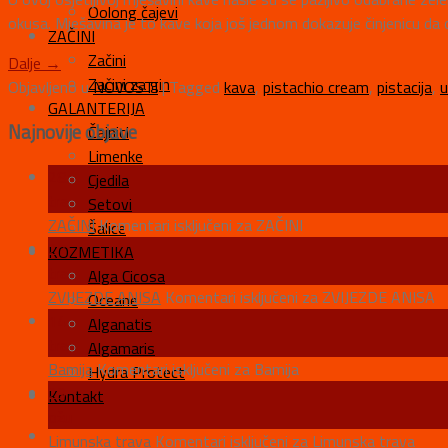
Oolong čajevi
okusa. Mješavina je to kave koja još jednom dokazuje činjenicu da 
ZAČINI
Začini
Dalje
→
Začini za gin
Objavljeno u
NOVOSTI
|
Tagged
kava
,
pistachio cream
,
pistacija
,
GALANTERIJA
Najnovije objave
Čajnici
Limenke
28
Cjedila
tra
Setovi
ZAČINI
Komentari isključeni
za ZAČINI
Šalice
27
KOZMETIKA
tra
Alga Cicosa
ZVIJEZDE ANISA
Komentari isključeni
za ZVIJEZDE ANISA
Oceane
14
Alganatis
tra
Algamaris
Bamija
Komentari isključeni
za Bamija
Hydra Protect
29
Kontakt
ožu
Limunska trava
Komentari isključeni
za Limunska trava