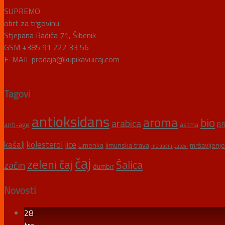
SUPREMO
obrt za trgovinu
Stjepana Radića 71, Šibenik
GSM +385 91 222 33 56
E-MAIL prodaja@kupikavuicaj.com
Tagovi
antioksidans
aroma
bio
arabica
anti-age
astma
BR
kašalj
kolesterol
lice
Limenka
limunska trava
mršavljenje
mokraćni putevi
čaj
zeleni čaj
Šalica
začin
đumbir
Novosti
28