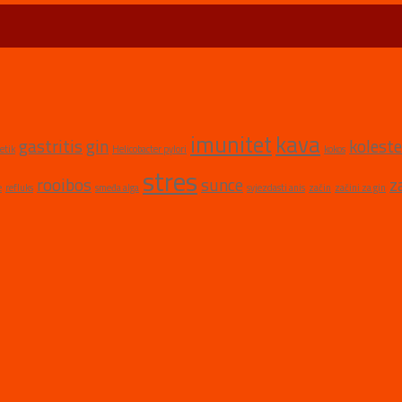
imunitet
kava
gastritis
gin
koleste
etik
Helicobacter pylori
kokos
stres
rooibos
sunce
z
e
refluks
smeđa alga
svjezdasti anis
začin
začini za gin