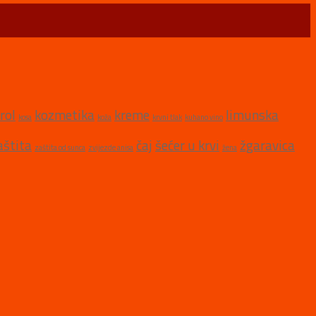
rol
kozmetika
kreme
limunska
kosa
koža
krvni tlak
kuhano vino
aštita
čaj
šećer u krvi
žgaravica
zaštita od sunca
zvijezde anisa
žena