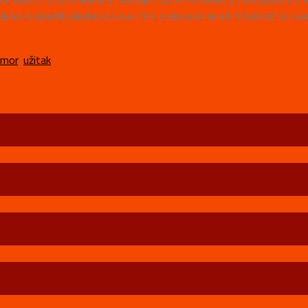
okusi orašastih plodova i kave čine prekrasan sklad! Oduševit će va
umor
,
užitak