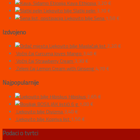
Kava Ethiopia
3,20
€
Ljekovito bilje Slatki pelin
3,70
€
Ljekovito bilje Sena
1,50
€
Izdvojeno
Ljekovito bilje Maslačak list
2,20
€
Voćni čaj Curcuma loves Mango
3,40
€
Voćni čaj Strawberry Cream
3,30
€
Zeleni čaj Lemon Cream with Ginseng
4,70
€
Najpopularnije
Hibiskus
2,65
€
BOSILJAK listići 6 g
1,00
€
Ljekovito bilje Divizma
3,40
€
Ljekovito bilje Kopriva list
1,50
€
Podaci o tvrtci