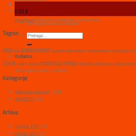
19
0,00
€
ožu
Pasiflora
Komentari isključeni
za Pasiflora
Nema proizvoda u košarici.
Tagovi
alge
anksioznost
anis
Ayurveda
balans
borovica
crijevna oboljenja
crveni papar
diur
Košarica
trava
nesanica
njega
motar
muškarac
njega tijela
pelenski osip
probavne smetnj
Nema proizvoda u košarici.
Kategorije
Nekategorizirano
(188)
NOVOSTI
(22)
Arhiva
travanj 2021
(3)
ožujak 2021
(2)