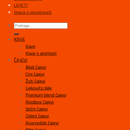
UVJETI
Izjava o privatnosti
KAVE
Kave
Kave s aromom
ČAJEVI
Bijeli čajevi
Crni čajevi
Žuti čajevi
Ljekovito bilje
Premium blend čajevi
Rooibos čajevi
Voćni čajevi
Zeleni čajevi
Ayurvedski čajevi
Biljni čajevi