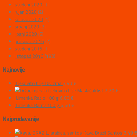
studeni 2020
(1)
rujan 2020
(2)
kolovoz 2020
(1)
srpanj 2020
(3)
lipanj 2020
(5)
prosinac 2016
(2)
studeni 2016
(1)
listopad 2016
(190)
Najnovije
Ljekovito bilje Divizma
3,40
€
Ljekovito bilje Maslačak list
2,20
€
Limenka Ratio 100 g
6,00
€
Limenka Barny 100 g
6,60
€
Najprodavanije
Kava Brazil Santos
3,40