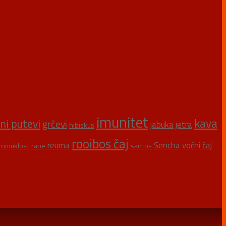
imunitet
kava
šni putevi
grčevi
jabuka
jetra
hibiskus
rooibos čaj
reuma
Sencha
voćni čaj
romuklost
rane
santos