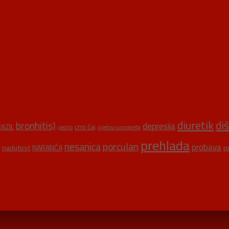
diuretik
di
bronhitis)
depresija
AZIL
crni čaj
cjedilo
cvjetovi suncokreta
prehlada
nesanica
porculan
probava
nadutost
NARANČA
p