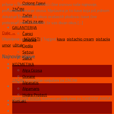
Oolong čajevi
pržene u vlastitom pržionici i čine osnovu naše najnovije,
ZAČINI
primamljive kreacije okusa. Mješavina je to kave koja još jednom
Začini
dokazuje činjenicu da okusi orašastih plodova i kave čine
Začini za gin
prekrasan sklad! Oduševit će vas divan okus […]
GALANTERIJA
Dalje
→
Čajnici
Objavljeno u
NOVOSTI
|
Tagged
kava
,
pistachio cream
,
pistacija
,
Limenke
umor
,
užitak
Cjedila
Setovi
Najnovije objave
Šalice
KOZMETIKA
28
Alga Cicosa
tra
Oceane
ZAČINI
Komentari isključeni
za ZAČINI
Alganatis
27
Algamaris
tra
Hydra Protect
ZVIJEZDE ANISA
Komentari isključeni
za ZVIJEZDE ANISA
Kontakt
14
tra