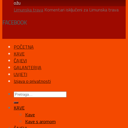
ožu
Limunska trava
Komentari isključeni
za Limunska trava
FACEBOOK
POČETNA
KAVE
ČAJEVI
GALANTERIJA
UVJETI
Izjava o privatnosti
KAVE
Kave
Kave s aromom