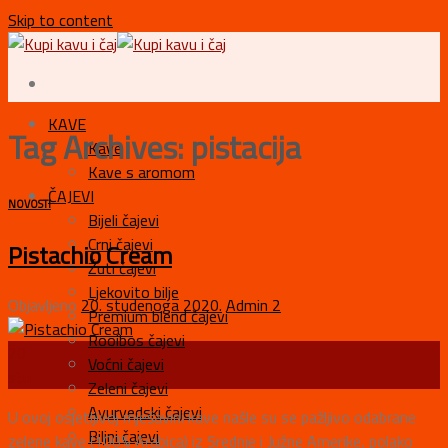
Skip to content
KAVE
Tag Archives:
pistacija
Kave
Kave s aromom
ČAJEVI
NOVOSTI
Bijeli čajevi
Crni čajevi
Pistachio Cream
Žuti čajevi
Ljekovito bilje
Objavljeno
20. studenoga 2020.
Admin 2
Premium blend čajevi
Rooibos čajevi
20
Voćni čajevi
stu
Zeleni čajevi
Ayurvedski čajevi
U ovoj osjetljivoj mješavini kave našle su se pažljivo odabrane
Biljni čajevi
zelene kave (100% Arabica) iz Srednje i Južne Amerike, polako