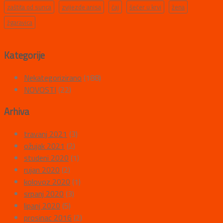
zaštita od sunca
zvijezde anisa
čaj
šećer u krvi
žena
žgaravica
Kategorije
Nekategorizirano
(188)
NOVOSTI
(22)
Arhiva
travanj 2021
(3)
ožujak 2021
(2)
studeni 2020
(1)
rujan 2020
(2)
kolovoz 2020
(1)
srpanj 2020
(3)
lipanj 2020
(5)
prosinac 2016
(2)