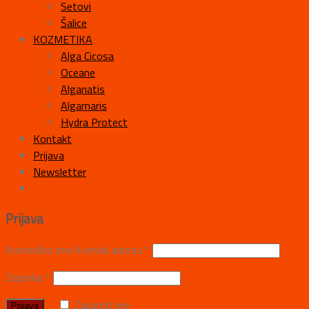
Setovi
Šalice
KOZMETIKA
Alga Cicosa
Oceane
Alganatis
Algamaris
Hydra Protect
Kontakt
Prijava
Newsletter
Prijava
Korisničko ime ili email adresa
*
Zaporka
*
Zapamti me