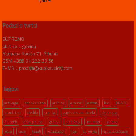
1,50
€
Podaci o tvrtci
SUPREMO
obrt za trgovinu
Stjepana Radića 71, Šibenik
GSM +385 91 222 33 56
E-MAIL prodaja@kupikavuicaj.com
Tagovi
anti-age
antioksidans
arabica
aroma
astma
bio
BRAZIL
bronhitis)
cjedilo
crni čaj
cvjetovi suncokreta
depresija
diuretik
dišni putevi
grčevi
hibiskus
imunitet
jabuka
jetra
kava
kašalj
kolesterol
lice
Limenka
limunska trava