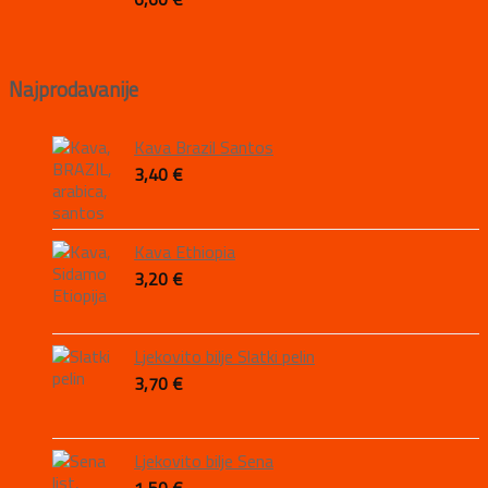
Najprodavanije
Kava Brazil Santos
3,40
€
Kava Ethiopia
3,20
€
Ljekovito bilje Slatki pelin
3,70
€
Ljekovito bilje Sena
1,50
€