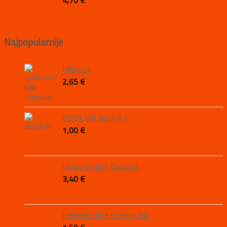
4,70
€
Najpopularnije
Hibiskus
2,65
€
BOSILJAK listići 6 g
1,00
€
Ljekovito bilje Divizma
3,40
€
Ljekovito bilje Kopriva list