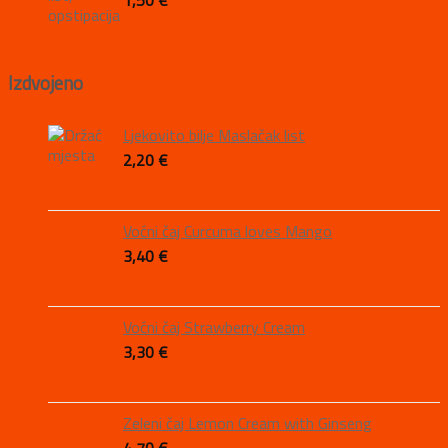
Izdvojeno
Ljekovito bilje Maslačak list
2,20
€
Voćni čaj Curcuma loves Mango
3,40
€
Voćni čaj Strawberry Cream
3,30
€
Zeleni čaj Lemon Cream with Ginseng