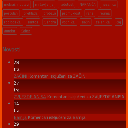
mokraćni putevi
mršavljenje
nadutost
NARANČA
nesanica
porculan
prehlada
probava
promuklost
rane
reuma
rooibos čaj
santos
Sencha
voćni čaj
začin
zeleni čaj
čaj
đumbir
Šalica
Novosti
28
tra
ZAČINI
Komentari isključeni
za ZAČINI
27
tra
ZVIJEZDE ANISA
Komentari isključeni
za ZVIJEZDE ANISA
14
tra
Bamija
Komentari isključeni
za Bamija
29