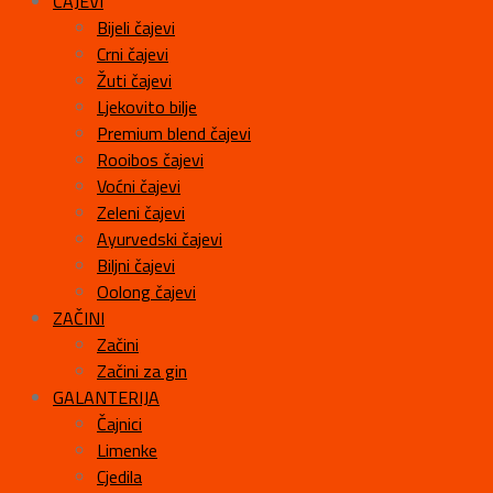
ČAJEVI
Bijeli čajevi
Crni čajevi
Žuti čajevi
Ljekovito bilje
Premium blend čajevi
Rooibos čajevi
Voćni čajevi
Zeleni čajevi
Ayurvedski čajevi
Biljni čajevi
Oolong čajevi
ZAČINI
Začini
Začini za gin
GALANTERIJA
Čajnici
Limenke
Cjedila